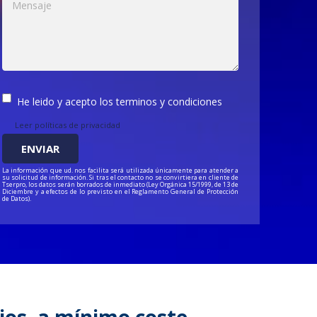
He leido y acepto los terminos y condiciones
Leer políticas de privacidad
La información que ud. nos facilita será utilizada únicamente para atender a
su solicitud de información. Si tras el contacto no se convirtiera en cliente de
Tserpro, los datos serán borrados de inmediato (Ley Orgánica 15/1999, de 13 de
Diciembre y a efectos de lo previsto en el Reglamento General de Protección
de Datos).