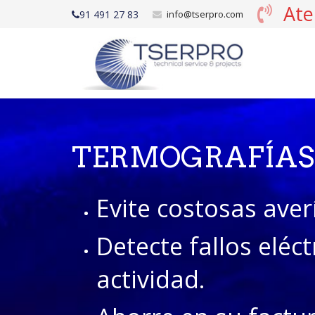
Ate
91 491 27 83
info@tserpro.com
TERMOGRAFÍAS
Evite costosas aver
Detecte fallos eléct
actividad.