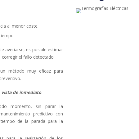
cia al menor coste.
 tiempo.
e averiarse, es posible estimar
orregir el fallo detectado.
s un método muy eficaz para
preventivo.
a vista de inmediato
.
odo momento, sin parar la
antenimiento predictivo con
l tiempo de la parada para la
as para la realización de los