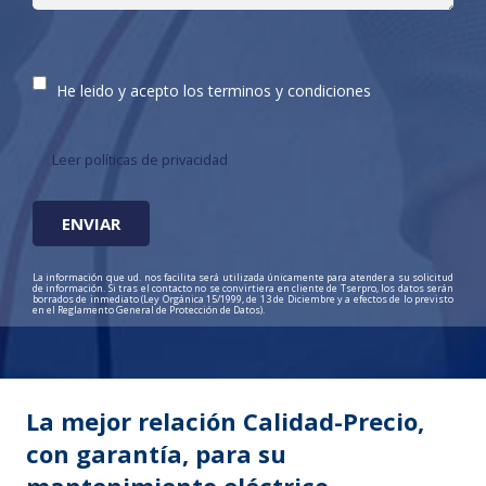
He leido y acepto los terminos y condiciones
Leer políticas de privacidad
La información que ud. nos facilita será utilizada únicamente para atender a su solicitud
de información. Si tras el contacto no se convirtiera en cliente de Tserpro, los datos serán
borrados de inmediato (Ley Orgánica 15/1999, de 13 de Diciembre y a efectos de lo previsto
en el Reglamento General de Protección de Datos).
La mejor relación Calidad-Precio,
con garantía, para su
mantenimiento eléctrico