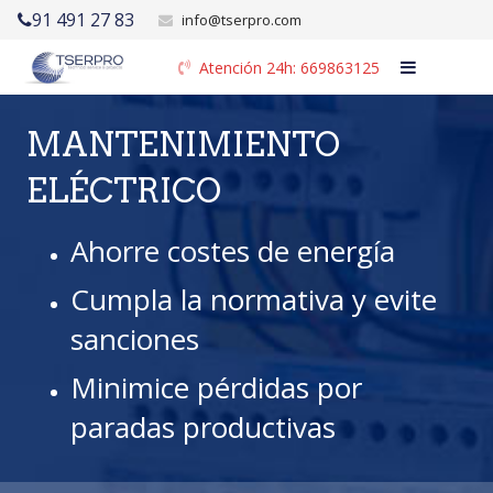
91 491 27 83
info@tserpro.com
Atención 24h: 669863125
INICIO
MANTENIMIENTO
QUIENES SOMOS
ELÉCTRICO
PROYECTOS
Ahorre costes de energía
SERVICIOS
Cumpla la normativa y evite
CONTACTO
sanciones
BLOG
Minimice pérdidas por
paradas productivas