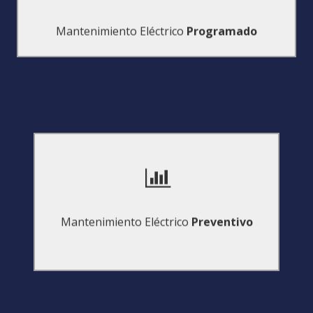
reparación así como de resolución de
Estableceremos para usted un plan de revisión y
Mantenimiento Eléctrico
Programado
realizar esta labor en sus instalaciones.
sus instalaciones o también si es preciso
cuando la tarea puede realizarse fuera de
similar mientras se revisa el original,
Mantenimiento Eléctrico
Preventivo
reemplazándolo mientras tanto por otro
Sustituimos el sistema eléctrico