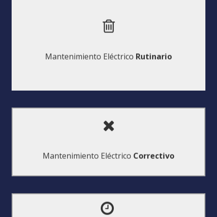
estas tareas.
posteriores que se producirían de no realizarse
de apriete, ajuste, engrase que evitan averías
comprobaciones y ajustes periódicos y cotidianos
Mantenimiento Eléctrico
Rutinario
empleados para la realización de
Realizaremos para usted o formaremos a sus
averías mayores.
producción, pero son convenientes para evitar
averías que no requieren de la parada de su
Mantenimiento Eléctrico
Correctivo
Efectuamos para usted las reparaciones de
contingencias ante un posible fallo eléctrico